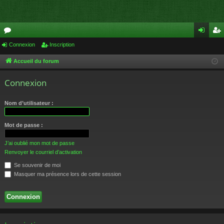
or
Connexion
Inscription
on
ns
u
ne
cri
Accueil du forum
m
xi
pti
Connexion
s
on
on
Nom d’utilisateur :
Mot de passe :
J’ai oublié mon mot de passe
Renvoyer le courriel d’activation
Se souvenir de moi
Masquer ma présence lors de cette session