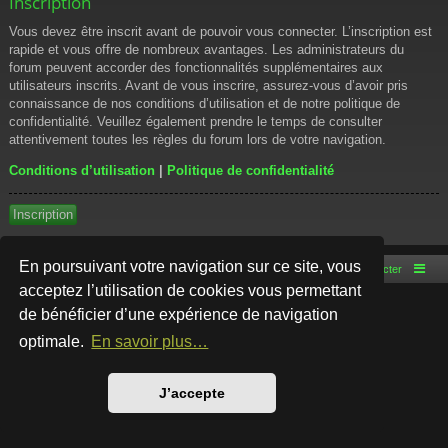
Inscription
Vous devez être inscrit avant de pouvoir vous connecter. L’inscription est
rapide et vous offre de nombreux avantages. Les administrateurs du
forum peuvent accorder des fonctionnalités supplémentaires aux
utilisateurs inscrits. Avant de vous inscrire, assurez-vous d’avoir pris
connaissance de nos conditions d’utilisation et de notre politique de
confidentialité. Veuillez également prendre le temps de consulter
attentivement toutes les règles du forum lors de votre navigation.
Conditions d’utilisation
|
Politique de confidentialité
Inscription
En poursuivant votre navigation sur ce site, vous
Accueil du forum
Nous contacter
acceptez l’utilisation de cookies vous permettant
de bénéficier d’une expérience de navigation
Développé par
phpBB
® Forum Software © phpBB Limited
Style par
Arty
- phpBB 3.3 par MrGaby
optimale.
En savoir plus…
Traduction française officielle
©
Qiaeru
Confidentialité
|
Conditions
J’accepte