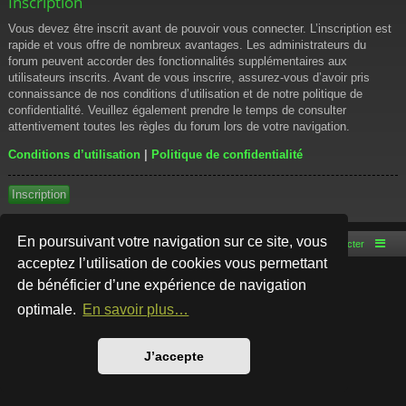
Inscription
Vous devez être inscrit avant de pouvoir vous connecter. L’inscription est
rapide et vous offre de nombreux avantages. Les administrateurs du
forum peuvent accorder des fonctionnalités supplémentaires aux
utilisateurs inscrits. Avant de vous inscrire, assurez-vous d’avoir pris
connaissance de nos conditions d’utilisation et de notre politique de
confidentialité. Veuillez également prendre le temps de consulter
attentivement toutes les règles du forum lors de votre navigation.
Conditions d’utilisation
|
Politique de confidentialité
Inscription
En poursuivant votre navigation sur ce site, vous
Accueil du forum
Nous contacter
acceptez l’utilisation de cookies vous permettant
de bénéficier d’une expérience de navigation
Développé par
phpBB
® Forum Software © phpBB Limited
Style par
Arty
- phpBB 3.3 par MrGaby
optimale.
En savoir plus…
Traduction française officielle
©
Qiaeru
Confidentialité
|
Conditions
J’accepte