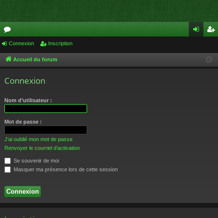
or
Connexion
Inscription
on
ns
u
ne
cri
Accueil du forum
m
xi
pti
Connexion
s
on
on
Nom d’utilisateur :
Mot de passe :
J’ai oublié mon mot de passe
Renvoyer le courriel d’activation
Se souvenir de moi
Masquer ma présence lors de cette session