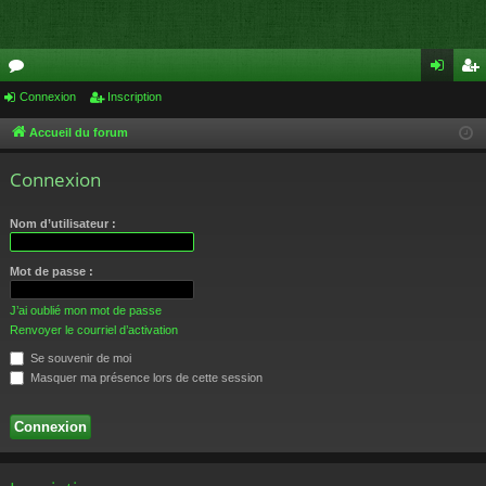
or
Connexion
Inscription
on
ns
u
ne
cri
Accueil du forum
m
xi
pti
Connexion
s
on
on
Nom d’utilisateur :
Mot de passe :
J’ai oublié mon mot de passe
Renvoyer le courriel d’activation
Se souvenir de moi
Masquer ma présence lors de cette session