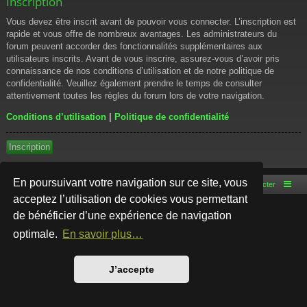
Inscription
Vous devez être inscrit avant de pouvoir vous connecter. L’inscription est
rapide et vous offre de nombreux avantages. Les administrateurs du
forum peuvent accorder des fonctionnalités supplémentaires aux
utilisateurs inscrits. Avant de vous inscrire, assurez-vous d’avoir pris
connaissance de nos conditions d’utilisation et de notre politique de
confidentialité. Veuillez également prendre le temps de consulter
attentivement toutes les règles du forum lors de votre navigation.
Conditions d’utilisation
|
Politique de confidentialité
Inscription
En poursuivant votre navigation sur ce site, vous
Accueil du forum
Nous contacter
acceptez l’utilisation de cookies vous permettant
de bénéficier d’une expérience de navigation
Développé par
phpBB
® Forum Software © phpBB Limited
Style par
Arty
- phpBB 3.3 par MrGaby
optimale.
En savoir plus…
Traduction française officielle
©
Qiaeru
Confidentialité
|
Conditions
J’accepte