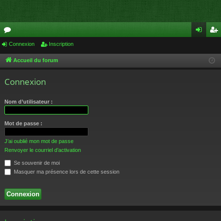
or
Connexion
Inscription
on
ns
u
ne
cri
Accueil du forum
m
xi
pti
Connexion
s
on
on
Nom d’utilisateur :
Mot de passe :
J’ai oublié mon mot de passe
Renvoyer le courriel d’activation
Se souvenir de moi
Masquer ma présence lors de cette session