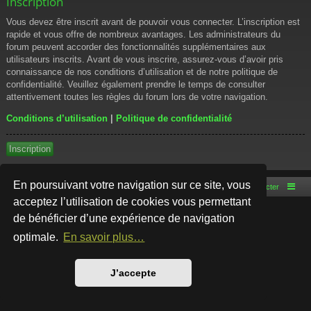
Inscription
Vous devez être inscrit avant de pouvoir vous connecter. L’inscription est
rapide et vous offre de nombreux avantages. Les administrateurs du
forum peuvent accorder des fonctionnalités supplémentaires aux
utilisateurs inscrits. Avant de vous inscrire, assurez-vous d’avoir pris
connaissance de nos conditions d’utilisation et de notre politique de
confidentialité. Veuillez également prendre le temps de consulter
attentivement toutes les règles du forum lors de votre navigation.
Conditions d’utilisation
|
Politique de confidentialité
Inscription
En poursuivant votre navigation sur ce site, vous
Accueil du forum
Nous contacter
acceptez l’utilisation de cookies vous permettant
de bénéficier d’une expérience de navigation
Développé par
phpBB
® Forum Software © phpBB Limited
Style par
Arty
- phpBB 3.3 par MrGaby
optimale.
En savoir plus…
Traduction française officielle
©
Qiaeru
Confidentialité
|
Conditions
J’accepte