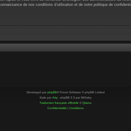
 connaissance de nos conditions d’utilisation et de notre politique de confiden
Développé par
phpBB
® Forum Software © phpBB Limited
Style par
Arty
- phpBB 3.3 par MrGaby
Traduction française officielle
©
Qiaeru
Confidentialité
|
Conditions