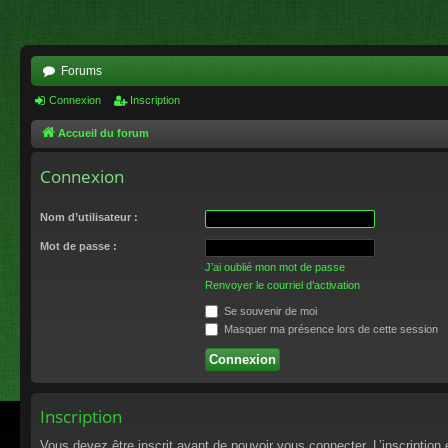
Forums
Connexion
Inscription
Accueil du forum
Connexion
Nom d’utilisateur :
Mot de passe :
J’ai oublié mon mot de passe
Renvoyer le courriel d’activation
Se souvenir de moi
Masquer ma présence lors de cette session
Inscription
Vous devez être inscrit avant de pouvoir vous connecter. L’inscriptio