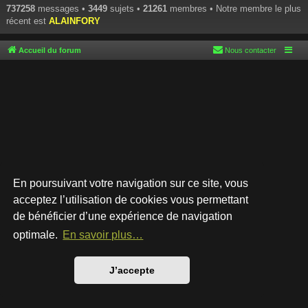
737258
messages •
3449
sujets •
21261
membres • Notre membre le plus
récent est
ALAINFORY
Accueil du forum
Nous contacter
En poursuivant votre navigation sur ce site, vous
acceptez l’utilisation de cookies vous permettant
de bénéficier d’une expérience de navigation
Développé par
phpBB
® Forum Software © phpBB Limited
Style par
Arty
- phpBB 3.3 par MrGaby
optimale.
En savoir plus…
Traduction française officielle
©
Qiaeru
Confidentialité
|
Conditions
J’accepte