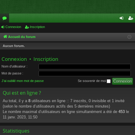
or
Connexion
Inscription
on
ns
u
ne
cri
Accueil du forum
m
xi
pti
Aucun forum.
s
on
on
Connexion
•
Inscription
Nom d’utilisateur :
Mot de passe :
J’ai oublié mon mot de passe
Se souvenir de moi
Qui est en ligne ?
Au total, il y a
8
utilisateurs en ligne :: 7 inscrits, 0 invisible et 1 invité
(selon le nombre d’utilisateurs actifs des 5 dernières minutes)
Le nombre maximal d’utilisateurs en ligne simultanément a été de
453
le
11 janv. 2023, 11:50
Statistiques