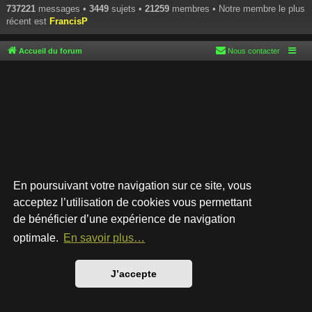
737221
messages •
3449
sujets •
21259
membres • Notre membre le plus
récent est
FrancisP
Accueil du forum
Nous contacter
En poursuivant votre navigation sur ce site, vous
acceptez l’utilisation de cookies vous permettant
de bénéficier d’une expérience de navigation
Développé par
phpBB
® Forum Software © phpBB Limited
Style par
Arty
- phpBB 3.3 par MrGaby
optimale.
En savoir plus…
Traduction française officielle
©
Qiaeru
Confidentialité
|
Conditions
J’accepte