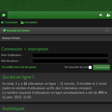
or
Connexion
Inscription
on
ns
u
ne
cri
Accueil du forum
m
xi
pti
Aucun forum.
s
on
on
Connexion
•
Inscription
Nom d’utilisateur :
Mot de passe :
J’ai oublié mon mot de passe
Se souvenir de moi
Qui est en ligne ?
Au total, il y a
12
utilisateurs en ligne :: 11 inscrits, 0 invisible et 1 invité
(selon le nombre d’utilisateurs actifs des 5 dernières minutes)
Le nombre maximal d’utilisateurs en ligne simultanément a été de
453
le
11 janv. 2023, 11:50
Statistiques