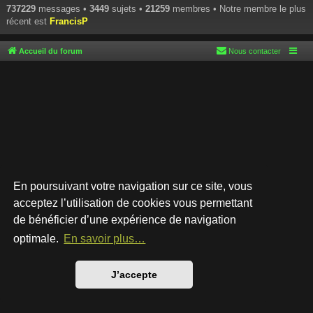
737229
messages •
3449
sujets •
21259
membres • Notre membre le plus
récent est
FrancisP
Accueil du forum
Nous contacter
En poursuivant votre navigation sur ce site, vous
acceptez l’utilisation de cookies vous permettant
de bénéficier d’une expérience de navigation
Développé par
phpBB
® Forum Software © phpBB Limited
Style par
Arty
- phpBB 3.3 par MrGaby
optimale.
En savoir plus…
Traduction française officielle
©
Qiaeru
Confidentialité
|
Conditions
J’accepte