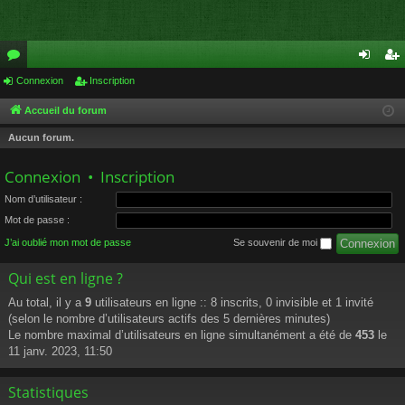
or
Connexion
Inscription
on
ns
u
ne
cri
Accueil du forum
m
xi
pti
Aucun forum.
s
on
on
Connexion
•
Inscription
Nom d’utilisateur :
Mot de passe :
J’ai oublié mon mot de passe
Se souvenir de moi
Qui est en ligne ?
Au total, il y a
9
utilisateurs en ligne :: 8 inscrits, 0 invisible et 1 invité
(selon le nombre d’utilisateurs actifs des 5 dernières minutes)
Le nombre maximal d’utilisateurs en ligne simultanément a été de
453
le
11 janv. 2023, 11:50
Statistiques