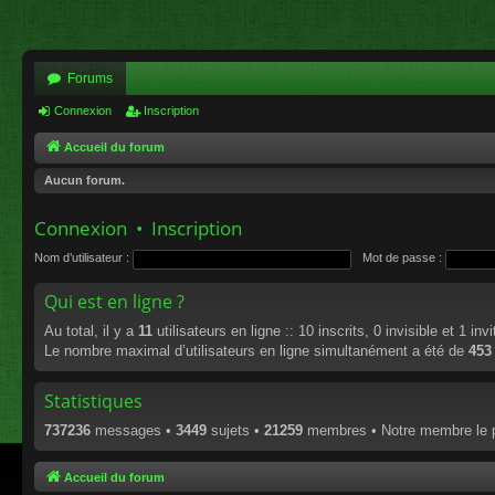
Forums
Connexion
Inscription
Accueil du forum
Aucun forum.
Connexion
•
Inscription
Nom d’utilisateur :
Mot de passe :
Qui est en ligne ?
Au total, il y a
11
utilisateurs en ligne :: 10 inscrits, 0 invisible et 1 in
Le nombre maximal d’utilisateurs en ligne simultanément a été de
453
Statistiques
737236
messages •
3449
sujets •
21259
membres • Notre membre le p
Accueil du forum