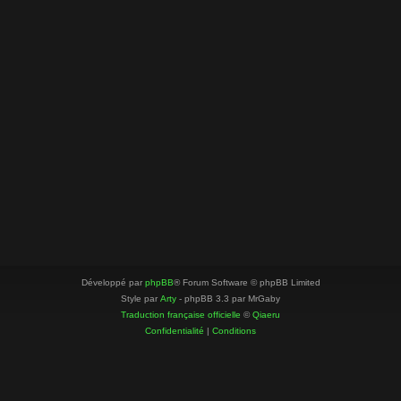
Développé par
phpBB
® Forum Software © phpBB Limited
Style par
Arty
- phpBB 3.3 par MrGaby
Traduction française officielle
©
Qiaeru
Confidentialité
|
Conditions