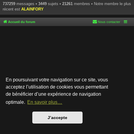
737259
messages •
3449
sujets •
21261
membres • Notre membre le plus
récent est
ALAINFORY
Accueil du forum
Nous contacter
En poursuivant votre navigation sur ce site, vous
acceptez l’utilisation de cookies vous permettant
de bénéficier d’une expérience de navigation
Développé par
phpBB
® Forum Software © phpBB Limited
Style par
Arty
- phpBB 3.3 par MrGaby
optimale.
En savoir plus…
Traduction française officielle
©
Qiaeru
Confidentialité
|
Conditions
J’accepte