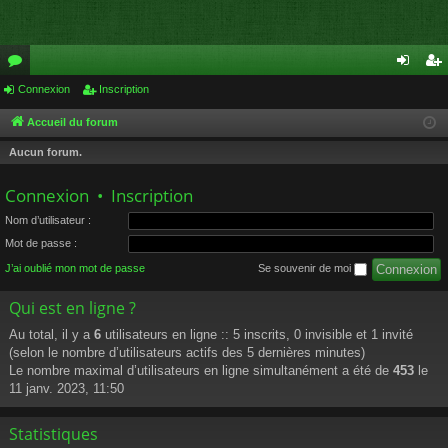
or
Connexion
Inscription
on
ns
u
ne
cri
Accueil du forum
m
xi
pti
Aucun forum.
s
on
on
Connexion
•
Inscription
Nom d’utilisateur :
Mot de passe :
J’ai oublié mon mot de passe
Se souvenir de moi
Qui est en ligne ?
Au total, il y a
6
utilisateurs en ligne :: 5 inscrits, 0 invisible et 1 invité
(selon le nombre d’utilisateurs actifs des 5 dernières minutes)
Le nombre maximal d’utilisateurs en ligne simultanément a été de
453
le
11 janv. 2023, 11:50
Statistiques