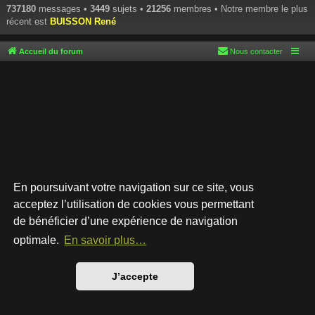
737180
messages •
3449
sujets •
21256
membres • Notre membre le plus
récent est
BUISSON René
Accueil du forum
Nous contacter
En poursuivant votre navigation sur ce site, vous
acceptez l’utilisation de cookies vous permettant
de bénéficier d’une expérience de navigation
Développé par
phpBB
® Forum Software © phpBB Limited
Style par
Arty
- phpBB 3.3 par MrGaby
optimale.
En savoir plus…
Traduction française officielle
©
Qiaeru
Confidentialité
|
Conditions
J’accepte