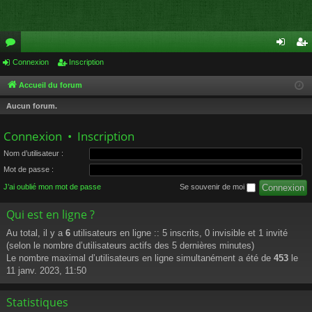
or
Connexion
Inscription
on
ns
u
ne
cri
Accueil du forum
m
xi
pti
Aucun forum.
s
on
on
Connexion
•
Inscription
Nom d’utilisateur :
Mot de passe :
J’ai oublié mon mot de passe
Se souvenir de moi
Qui est en ligne ?
Au total, il y a
6
utilisateurs en ligne :: 5 inscrits, 0 invisible et 1 invité
(selon le nombre d’utilisateurs actifs des 5 dernières minutes)
Le nombre maximal d’utilisateurs en ligne simultanément a été de
453
le
11 janv. 2023, 11:50
Statistiques