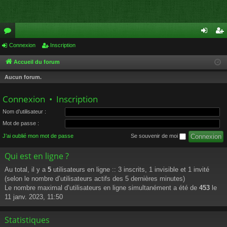
or
Connexion
Inscription
on
ns
u
ne
cri
Accueil du forum
m
xi
pti
Aucun forum.
s
on
on
Connexion
•
Inscription
Nom d’utilisateur :
Mot de passe :
J’ai oublié mon mot de passe
Se souvenir de moi
Qui est en ligne ?
Au total, il y a
5
utilisateurs en ligne :: 3 inscrits, 1 invisible et 1 invité
(selon le nombre d’utilisateurs actifs des 5 dernières minutes)
Le nombre maximal d’utilisateurs en ligne simultanément a été de
453
le
11 janv. 2023, 11:50
Statistiques