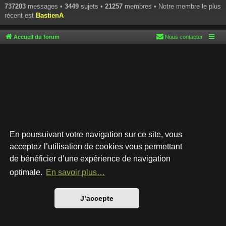
737203
messages •
3449
sujets •
21257
membres • Notre membre le plus
récent est
BastienA
Accueil du forum
Nous contacter
En poursuivant votre navigation sur ce site, vous
acceptez l’utilisation de cookies vous permettant
de bénéficier d’une expérience de navigation
Développé par
phpBB
® Forum Software © phpBB Limited
Style par
Arty
- phpBB 3.3 par MrGaby
optimale.
En savoir plus…
Traduction française officielle
©
Qiaeru
Confidentialité
|
Conditions
J’accepte