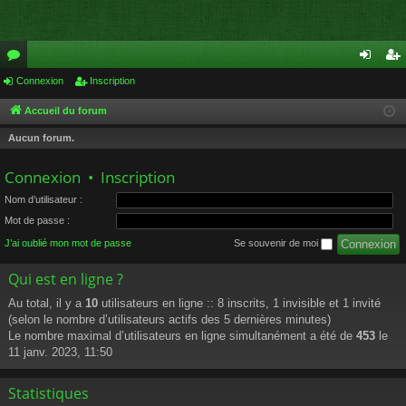
or
Connexion
Inscription
on
ns
u
ne
cri
Accueil du forum
m
xi
pti
Aucun forum.
s
on
on
Connexion
•
Inscription
Nom d’utilisateur :
Mot de passe :
J’ai oublié mon mot de passe
Se souvenir de moi
Qui est en ligne ?
Au total, il y a
10
utilisateurs en ligne :: 8 inscrits, 1 invisible et 1 invité
(selon le nombre d’utilisateurs actifs des 5 dernières minutes)
Le nombre maximal d’utilisateurs en ligne simultanément a été de
453
le
11 janv. 2023, 11:50
Statistiques