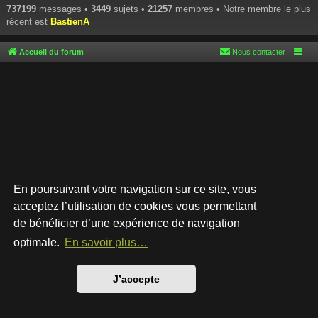
737199
messages •
3449
sujets •
21257
membres • Notre membre le plus
récent est
BastienA
Accueil du forum
Nous contacter
En poursuivant votre navigation sur ce site, vous
acceptez l’utilisation de cookies vous permettant
de bénéficier d’une expérience de navigation
Développé par
phpBB
® Forum Software © phpBB Limited
Style par
Arty
- phpBB 3.3 par MrGaby
optimale.
En savoir plus…
Traduction française officielle
©
Qiaeru
Confidentialité
|
Conditions
J’accepte