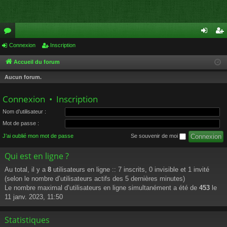
or
Connexion
Inscription
on
ns
u
ne
cri
Accueil du forum
m
xi
pti
Aucun forum.
s
on
on
Connexion
•
Inscription
Nom d’utilisateur :
Mot de passe :
J’ai oublié mon mot de passe
Se souvenir de moi
Qui est en ligne ?
Au total, il y a
8
utilisateurs en ligne :: 7 inscrits, 0 invisible et 1 invité
(selon le nombre d’utilisateurs actifs des 5 dernières minutes)
Le nombre maximal d’utilisateurs en ligne simultanément a été de
453
le
11 janv. 2023, 11:50
Statistiques