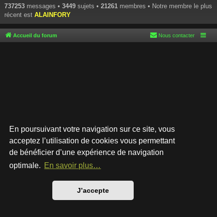
737253
messages •
3449
sujets •
21261
membres • Notre membre le plus
récent est
ALAINFORY
Accueil du forum
Nous contacter
En poursuivant votre navigation sur ce site, vous
acceptez l’utilisation de cookies vous permettant
de bénéficier d’une expérience de navigation
Développé par
phpBB
® Forum Software © phpBB Limited
Style par
Arty
- phpBB 3.3 par MrGaby
optimale.
En savoir plus…
Traduction française officielle
©
Qiaeru
Confidentialité
|
Conditions
J’accepte