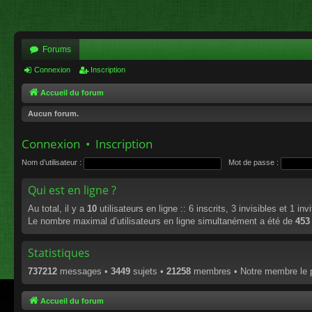
Forums
Connexion
Inscription
Accueil du forum
Aucun forum.
Connexion
•
Inscription
Nom d’utilisateur :
Mot de passe :
Qui est en ligne ?
Au total, il y a
10
utilisateurs en ligne :: 6 inscrits, 3 invisibles et 1 i
Le nombre maximal d’utilisateurs en ligne simultanément a été de
453
Statistiques
737212
messages •
3449
sujets •
21258
membres • Notre membre le p
Accueil du forum