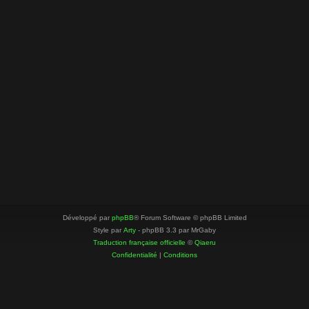
Développé par
phpBB
® Forum Software © phpBB Limited
Style par
Arty
- phpBB 3.3 par MrGaby
Traduction française officielle
©
Qiaeru
Confidentialité
|
Conditions