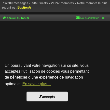
737200
messages •
3449
sujets •
21257
membres • Notre membre le plus
récent est
BastienA
Accueil du forum
Nous contacter
En poursuivant votre navigation sur ce site, vous
acceptez l’utilisation de cookies vous permettant
de bénéficier d’une expérience de navigation
Développé par
phpBB
® Forum Software © phpBB Limited
Style par
Arty
- phpBB 3.3 par MrGaby
optimale.
En savoir plus…
Traduction française officielle
©
Qiaeru
Confidentialité
|
Conditions
J’accepte