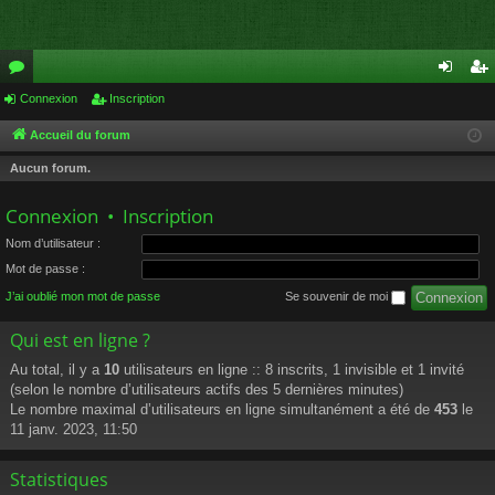
or
Connexion
Inscription
on
ns
u
ne
cri
Accueil du forum
m
xi
pti
Aucun forum.
s
on
on
Connexion
•
Inscription
Nom d’utilisateur :
Mot de passe :
J’ai oublié mon mot de passe
Se souvenir de moi
Qui est en ligne ?
Au total, il y a
10
utilisateurs en ligne :: 8 inscrits, 1 invisible et 1 invité
(selon le nombre d’utilisateurs actifs des 5 dernières minutes)
Le nombre maximal d’utilisateurs en ligne simultanément a été de
453
le
11 janv. 2023, 11:50
Statistiques