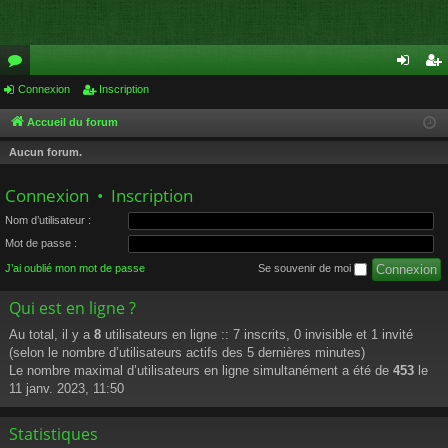
or
Connexion
Inscription
on
ns
u
ne
cri
Accueil du forum
m
xi
pti
Aucun forum.
s
on
on
Connexion
•
Inscription
Nom d’utilisateur :
Mot de passe :
J’ai oublié mon mot de passe
Se souvenir de moi
Qui est en ligne ?
Au total, il y a
8
utilisateurs en ligne :: 7 inscrits, 0 invisible et 1 invité
(selon le nombre d’utilisateurs actifs des 5 dernières minutes)
Le nombre maximal d’utilisateurs en ligne simultanément a été de
453
le
11 janv. 2023, 11:50
Statistiques