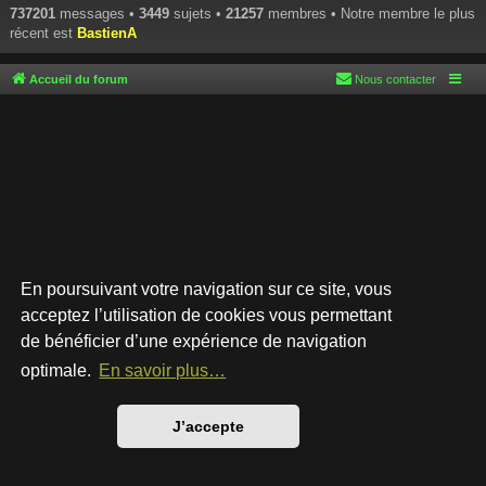
737201
messages •
3449
sujets •
21257
membres • Notre membre le plus
récent est
BastienA
Accueil du forum
Nous contacter
En poursuivant votre navigation sur ce site, vous
acceptez l’utilisation de cookies vous permettant
de bénéficier d’une expérience de navigation
Développé par
phpBB
® Forum Software © phpBB Limited
Style par
Arty
- phpBB 3.3 par MrGaby
optimale.
En savoir plus…
Traduction française officielle
©
Qiaeru
Confidentialité
|
Conditions
J’accepte