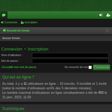
or
Connexion
Inscription
on
ns
u
ne
cri
Accueil du forum
m
xi
pti
Aucun forum.
s
on
on
Connexion
•
Inscription
Nom d’utilisateur :
Mot de passe :
J’ai oublié mon mot de passe
Se souvenir de moi
Qui est en ligne ?
Au total, il y a
11
utilisateurs en ligne :: 10 inscrits, 0 invisible et 1 invité
(selon le nombre d’utilisateurs actifs des 5 dernières minutes)
Le nombre maximal d’utilisateurs en ligne simultanément a été de
453
le
11 janv. 2023, 11:50
Statistiques