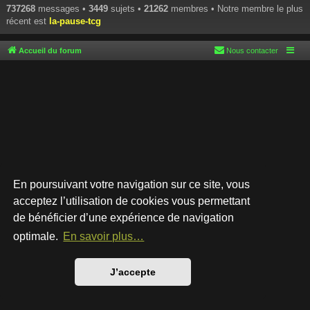
737268
messages •
3449
sujets •
21262
membres • Notre membre le plus
récent est
la-pause-tcg
Accueil du forum
Nous contacter
En poursuivant votre navigation sur ce site, vous
acceptez l’utilisation de cookies vous permettant
de bénéficier d’une expérience de navigation
Développé par
phpBB
® Forum Software © phpBB Limited
Style par
Arty
- phpBB 3.3 par MrGaby
optimale.
En savoir plus…
Traduction française officielle
©
Qiaeru
Confidentialité
|
Conditions
J’accepte