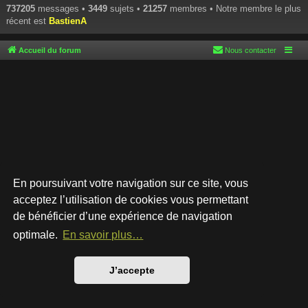
737205
messages •
3449
sujets •
21257
membres • Notre membre le plus
récent est
BastienA
Accueil du forum
Nous contacter
En poursuivant votre navigation sur ce site, vous
acceptez l’utilisation de cookies vous permettant
de bénéficier d’une expérience de navigation
Développé par
phpBB
® Forum Software © phpBB Limited
Style par
Arty
- phpBB 3.3 par MrGaby
optimale.
En savoir plus…
Traduction française officielle
©
Qiaeru
Confidentialité
|
Conditions
J’accepte