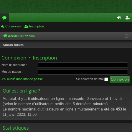
or
Connexion
Inscription
on
ns
u
ne
cri
Accueil du forum
m
xi
pti
Aucun forum.
s
on
on
Connexion
•
Inscription
Nom d’utilisateur :
Mot de passe :
J’ai oublié mon mot de passe
Se souvenir de moi
Qui est en ligne ?
Au total, il y a
6
utilisateurs en ligne :: 5 inscrits, 0 invisible et 1 invité
(selon le nombre d’utilisateurs actifs des 5 dernières minutes)
Le nombre maximal d’utilisateurs en ligne simultanément a été de
453
le
11 janv. 2023, 11:50
Statistiques