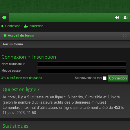
or
Connexion
Inscription
on
ns
u
ne
cri
Accueil du forum
m
xi
pti
Aucun forum.
s
on
on
Connexion
•
Inscription
Nom d’utilisateur :
Mot de passe :
J’ai oublié mon mot de passe
Se souvenir de moi
Qui est en ligne ?
Au total, il y a
9
utilisateurs en ligne :: 8 inscrits, 0 invisible et 1 invité
(selon le nombre d’utilisateurs actifs des 5 dernières minutes)
Le nombre maximal d’utilisateurs en ligne simultanément a été de
453
le
11 janv. 2023, 11:50
Statistiques