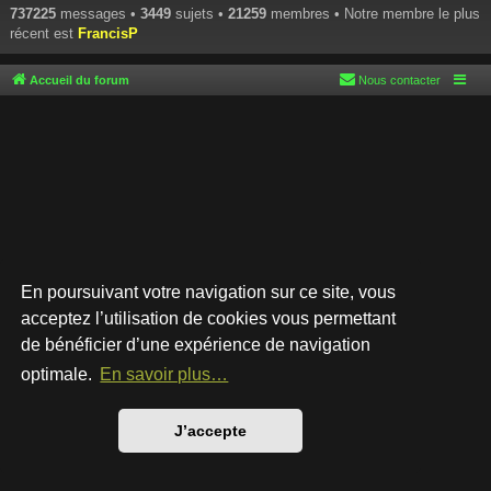
737225
messages •
3449
sujets •
21259
membres • Notre membre le plus
récent est
FrancisP
Accueil du forum
Nous contacter
En poursuivant votre navigation sur ce site, vous
acceptez l’utilisation de cookies vous permettant
de bénéficier d’une expérience de navigation
Développé par
phpBB
® Forum Software © phpBB Limited
Style par
Arty
- phpBB 3.3 par MrGaby
optimale.
En savoir plus…
Traduction française officielle
©
Qiaeru
Confidentialité
|
Conditions
J’accepte