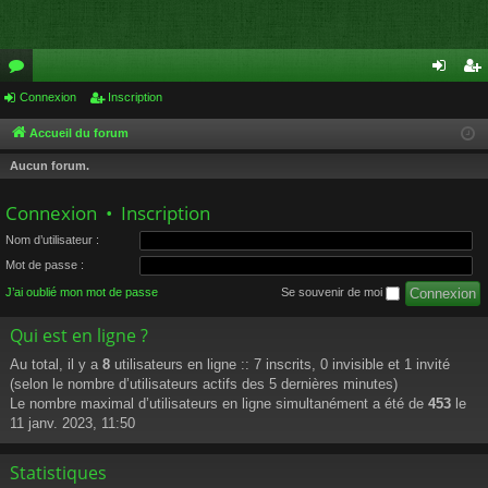
or
Connexion
Inscription
on
ns
u
ne
cri
Accueil du forum
m
xi
pti
Aucun forum.
s
on
on
Connexion
•
Inscription
Nom d’utilisateur :
Mot de passe :
J’ai oublié mon mot de passe
Se souvenir de moi
Qui est en ligne ?
Au total, il y a
8
utilisateurs en ligne :: 7 inscrits, 0 invisible et 1 invité
(selon le nombre d’utilisateurs actifs des 5 dernières minutes)
Le nombre maximal d’utilisateurs en ligne simultanément a été de
453
le
11 janv. 2023, 11:50
Statistiques