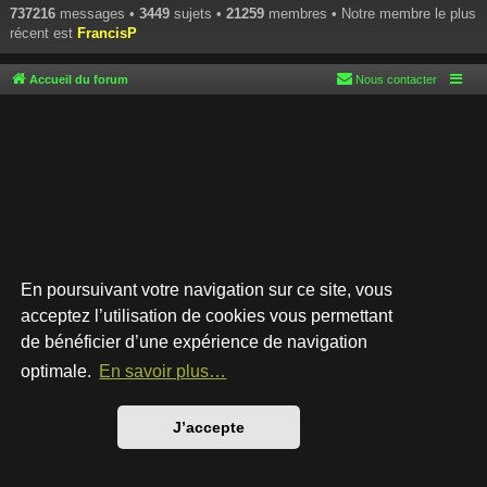
737216
messages •
3449
sujets •
21259
membres • Notre membre le plus
récent est
FrancisP
Accueil du forum
Nous contacter
En poursuivant votre navigation sur ce site, vous
acceptez l’utilisation de cookies vous permettant
de bénéficier d’une expérience de navigation
Développé par
phpBB
® Forum Software © phpBB Limited
Style par
Arty
- phpBB 3.3 par MrGaby
optimale.
En savoir plus…
Traduction française officielle
©
Qiaeru
Confidentialité
|
Conditions
J’accepte