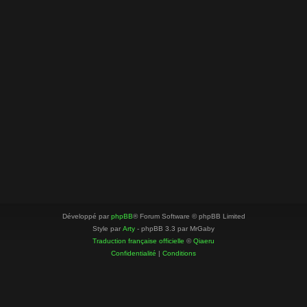
Développé par
phpBB
® Forum Software © phpBB Limited
Style par
Arty
- phpBB 3.3 par MrGaby
Traduction française officielle
©
Qiaeru
Confidentialité
|
Conditions