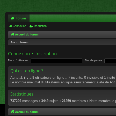
Forums
Connexion
Inscription
Accueil du forum
Aucun forum.
Connexion
•
Inscription
Nom d’utilisateur :
Mot de passe :
Qui est en ligne ?
Au total, il y a
8
utilisateurs en ligne :: 7 inscrits, 0 invisible et 1 invi
Le nombre maximal d’utilisateurs en ligne simultanément a été de
453
Statistiques
737229
messages •
3449
sujets •
21259
membres • Notre membre le p
Accueil du forum