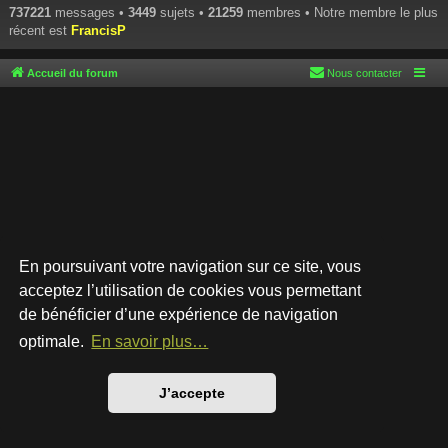
737221
messages •
3449
sujets •
21259
membres • Notre membre le plus
récent est
FrancisP
Accueil du forum
Nous contacter
En poursuivant votre navigation sur ce site, vous
acceptez l’utilisation de cookies vous permettant
de bénéficier d’une expérience de navigation
Développé par
phpBB
® Forum Software © phpBB Limited
Style par
Arty
- phpBB 3.3 par MrGaby
optimale.
En savoir plus…
Traduction française officielle
©
Qiaeru
Confidentialité
|
Conditions
J’accepte