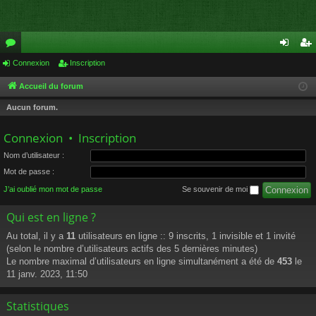
or
Connexion
Inscription
on
ns
u
ne
cri
Accueil du forum
m
xi
pti
Aucun forum.
s
on
on
Connexion
•
Inscription
Nom d’utilisateur :
Mot de passe :
J’ai oublié mon mot de passe
Se souvenir de moi
Qui est en ligne ?
Au total, il y a
11
utilisateurs en ligne :: 9 inscrits, 1 invisible et 1 invité
(selon le nombre d’utilisateurs actifs des 5 dernières minutes)
Le nombre maximal d’utilisateurs en ligne simultanément a été de
453
le
11 janv. 2023, 11:50
Statistiques