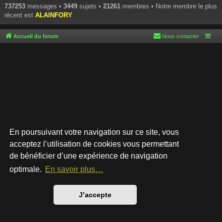
737253
messages •
3449
sujets •
21261
membres • Notre membre le plus
récent est
ALAINFORY
Accueil du forum
Nous contacter
En poursuivant votre navigation sur ce site, vous
acceptez l’utilisation de cookies vous permettant
de bénéficier d’une expérience de navigation
Développé par
phpBB
® Forum Software © phpBB Limited
Style par
Arty
- phpBB 3.3 par MrGaby
optimale.
En savoir plus…
Traduction française officielle
©
Qiaeru
Confidentialité
|
Conditions
J’accepte