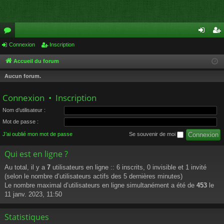
or
Connexion
Inscription
on
ns
u
ne
cri
Accueil du forum
m
xi
pti
Aucun forum.
s
on
on
Connexion
•
Inscription
Nom d’utilisateur :
Mot de passe :
J’ai oublié mon mot de passe
Se souvenir de moi
Qui est en ligne ?
Au total, il y a
7
utilisateurs en ligne :: 6 inscrits, 0 invisible et 1 invité
(selon le nombre d’utilisateurs actifs des 5 dernières minutes)
Le nombre maximal d’utilisateurs en ligne simultanément a été de
453
le
11 janv. 2023, 11:50
Statistiques