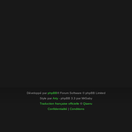
Développé par
phpBB
® Forum Software © phpBB Limited
Style par
Arty
- phpBB 3.3 par MrGaby
Traduction française officielle
©
Qiaeru
Confidentialité
|
Conditions