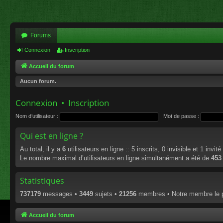
Forums
Connexion
Inscription
Accueil du forum
Aucun forum.
Connexion
•
Inscription
Nom d’utilisateur :
Mot de passe :
Qui est en ligne ?
Au total, il y a
6
utilisateurs en ligne :: 5 inscrits, 0 invisible et 1 invi
Le nombre maximal d’utilisateurs en ligne simultanément a été de
453
Statistiques
737179
messages •
3449
sujets •
21256
membres • Notre membre le p
Accueil du forum