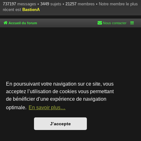
737197
messages •
3449
sujets •
21257
membres • Notre membre le plus
récent est
BastienA
Accueil du forum
Nous contacter
En poursuivant votre navigation sur ce site, vous
acceptez l’utilisation de cookies vous permettant
de bénéficier d’une expérience de navigation
Développé par
phpBB
® Forum Software © phpBB Limited
Style par
Arty
- phpBB 3.3 par MrGaby
optimale.
En savoir plus…
Traduction française officielle
©
Qiaeru
Confidentialité
|
Conditions
J’accepte