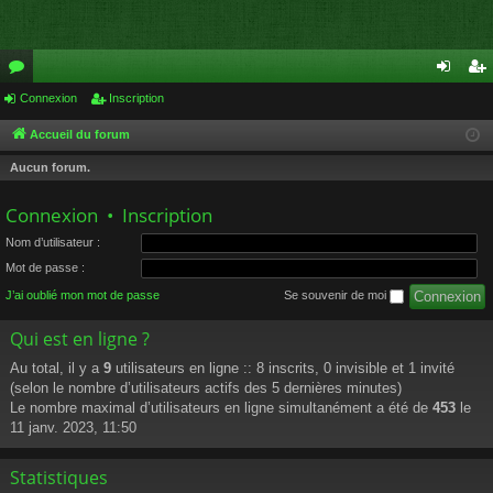
or
Connexion
Inscription
on
ns
u
ne
cri
Accueil du forum
m
xi
pti
Aucun forum.
s
on
on
Connexion
•
Inscription
Nom d’utilisateur :
Mot de passe :
J’ai oublié mon mot de passe
Se souvenir de moi
Qui est en ligne ?
Au total, il y a
9
utilisateurs en ligne :: 8 inscrits, 0 invisible et 1 invité
(selon le nombre d’utilisateurs actifs des 5 dernières minutes)
Le nombre maximal d’utilisateurs en ligne simultanément a été de
453
le
11 janv. 2023, 11:50
Statistiques