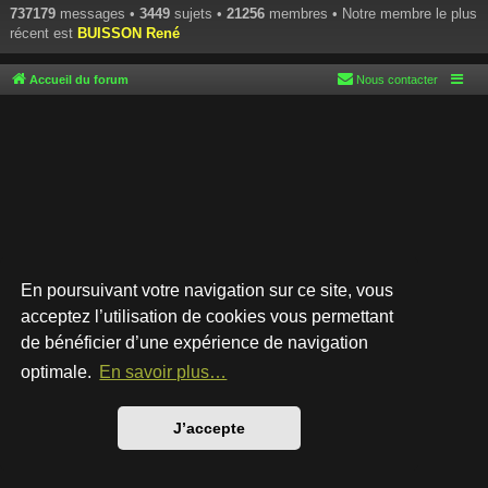
737179
messages •
3449
sujets •
21256
membres • Notre membre le plus
récent est
BUISSON René
Accueil du forum
Nous contacter
En poursuivant votre navigation sur ce site, vous
acceptez l’utilisation de cookies vous permettant
de bénéficier d’une expérience de navigation
Développé par
phpBB
® Forum Software © phpBB Limited
Style par
Arty
- phpBB 3.3 par MrGaby
optimale.
En savoir plus…
Traduction française officielle
©
Qiaeru
Confidentialité
|
Conditions
J’accepte