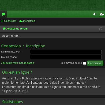
or
Connexion
Inscription
on
ns
u
ne
cri
Accueil du forum
m
xi
pti
Aucun forum.
s
on
on
Connexion
•
Inscription
Nom d’utilisateur :
Mot de passe :
J’ai oublié mon mot de passe
Se souvenir de moi
Qui est en ligne ?
Au total, il y a
8
utilisateurs en ligne :: 7 inscrits, 0 invisible et 1 invité
(selon le nombre d’utilisateurs actifs des 5 dernières minutes)
Le nombre maximal d’utilisateurs en ligne simultanément a été de
453
le
11 janv. 2023, 11:50
Statistiques