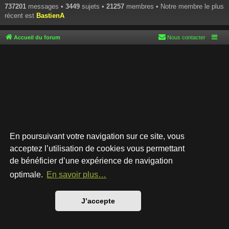
737201
messages •
3449
sujets •
21257
membres • Notre membre le plus
récent est
BastienA
Accueil du forum
Nous contacter
En poursuivant votre navigation sur ce site, vous
acceptez l’utilisation de cookies vous permettant
de bénéficier d’une expérience de navigation
Développé par
phpBB
® Forum Software © phpBB Limited
Style par
Arty
- phpBB 3.3 par MrGaby
optimale.
En savoir plus…
Traduction française officielle
©
Qiaeru
Confidentialité
|
Conditions
J’accepte