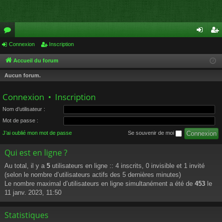
or
Connexion
Inscription
on
ns
u
ne
cri
Accueil du forum
m
xi
pti
Aucun forum.
s
on
on
Connexion
•
Inscription
Nom d’utilisateur :
Mot de passe :
J’ai oublié mon mot de passe
Se souvenir de moi
Qui est en ligne ?
Au total, il y a
5
utilisateurs en ligne :: 4 inscrits, 0 invisible et 1 invité
(selon le nombre d’utilisateurs actifs des 5 dernières minutes)
Le nombre maximal d’utilisateurs en ligne simultanément a été de
453
le
11 janv. 2023, 11:50
Statistiques