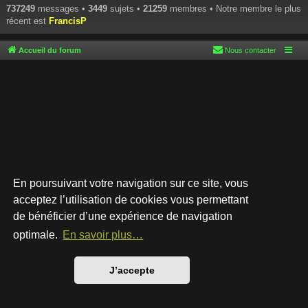
737249
messages •
3449
sujets •
21259
membres • Notre membre le plus
récent est
FrancisP
Accueil du forum
Nous contacter
En poursuivant votre navigation sur ce site, vous
acceptez l’utilisation de cookies vous permettant
de bénéficier d’une expérience de navigation
Développé par
phpBB
® Forum Software © phpBB Limited
Style par
Arty
- phpBB 3.3 par MrGaby
optimale.
En savoir plus…
Traduction française officielle
©
Qiaeru
Confidentialité
|
Conditions
J’accepte