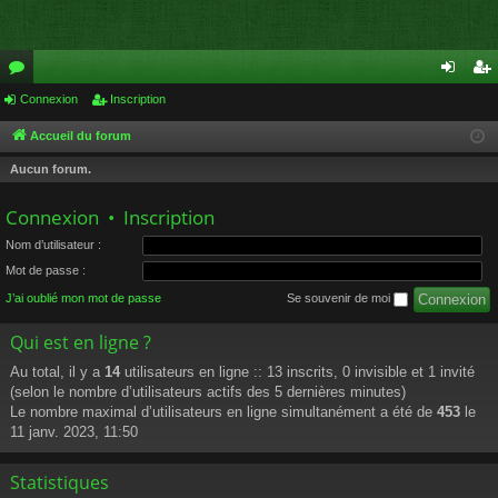
or
Connexion
Inscription
on
ns
u
ne
cri
Accueil du forum
m
xi
pti
Aucun forum.
s
on
on
Connexion
•
Inscription
Nom d’utilisateur :
Mot de passe :
J’ai oublié mon mot de passe
Se souvenir de moi
Qui est en ligne ?
Au total, il y a
14
utilisateurs en ligne :: 13 inscrits, 0 invisible et 1 invité
(selon le nombre d’utilisateurs actifs des 5 dernières minutes)
Le nombre maximal d’utilisateurs en ligne simultanément a été de
453
le
11 janv. 2023, 11:50
Statistiques