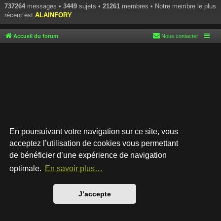
737264
messages •
3449
sujets •
21261
membres • Notre membre le plus
récent est
ALAINFORY
Accueil du forum
Nous contacter
En poursuivant votre navigation sur ce site, vous
acceptez l’utilisation de cookies vous permettant
de bénéficier d’une expérience de navigation
Développé par
phpBB
® Forum Software © phpBB Limited
Style par
Arty
- phpBB 3.3 par MrGaby
optimale.
En savoir plus…
Traduction française officielle
©
Qiaeru
Confidentialité
|
Conditions
J’accepte