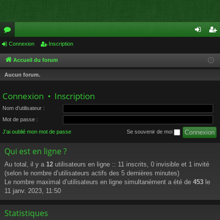
or
Connexion
Inscription
on
ns
u
ne
cri
Accueil du forum
m
xi
pti
Aucun forum.
s
on
on
Connexion
•
Inscription
Nom d’utilisateur :
Mot de passe :
J’ai oublié mon mot de passe
Se souvenir de moi
Qui est en ligne ?
Au total, il y a
12
utilisateurs en ligne :: 11 inscrits, 0 invisible et 1 invité
(selon le nombre d’utilisateurs actifs des 5 dernières minutes)
Le nombre maximal d’utilisateurs en ligne simultanément a été de
453
le
11 janv. 2023, 11:50
Statistiques