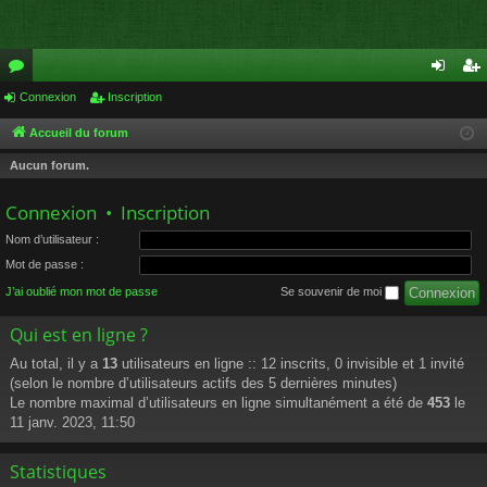
or
Connexion
Inscription
on
ns
u
ne
cri
Accueil du forum
m
xi
pti
Aucun forum.
s
on
on
Connexion
•
Inscription
Nom d’utilisateur :
Mot de passe :
J’ai oublié mon mot de passe
Se souvenir de moi
Qui est en ligne ?
Au total, il y a
13
utilisateurs en ligne :: 12 inscrits, 0 invisible et 1 invité
(selon le nombre d’utilisateurs actifs des 5 dernières minutes)
Le nombre maximal d’utilisateurs en ligne simultanément a été de
453
le
11 janv. 2023, 11:50
Statistiques