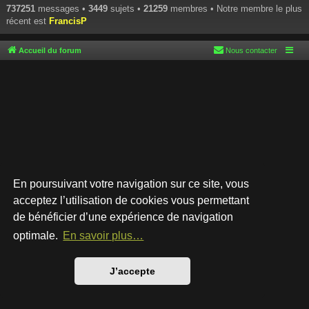
737251
messages •
3449
sujets •
21259
membres • Notre membre le plus
récent est
FrancisP
Accueil du forum
Nous contacter
En poursuivant votre navigation sur ce site, vous
acceptez l’utilisation de cookies vous permettant
de bénéficier d’une expérience de navigation
Développé par
phpBB
® Forum Software © phpBB Limited
Style par
Arty
- phpBB 3.3 par MrGaby
optimale.
En savoir plus…
Traduction française officielle
©
Qiaeru
Confidentialité
|
Conditions
J’accepte