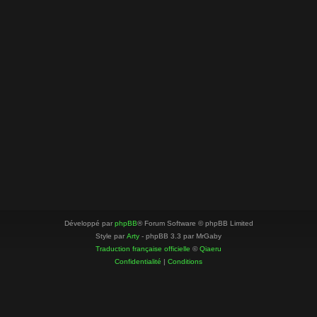
Développé par
phpBB
® Forum Software © phpBB Limited
Style par
Arty
- phpBB 3.3 par MrGaby
Traduction française officielle
©
Qiaeru
Confidentialité
|
Conditions