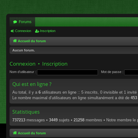
Forums
Connexion
Inscription
Accueil du forum
Aucun forum.
Connexion
•
Inscription
Nom d’utilisateur :
Mot de passe :
Qui est en ligne ?
Au total, il y a
6
utilisateurs en ligne :: 5 inscrits, 0 invisible et 1 invi
Le nombre maximal d’utilisateurs en ligne simultanément a été de
453
Statistiques
737213
messages •
3449
sujets •
21258
membres • Notre membre le p
Accueil du forum