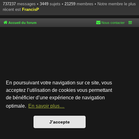
737237
messages •
3449
sujets •
21259
membres • Notre membre le plus
récent est
FrancisP
Accueil du forum
Nous contacter
En poursuivant votre navigation sur ce site, vous
acceptez l’utilisation de cookies vous permettant
de bénéficier d’une expérience de navigation
Développé par
phpBB
® Forum Software © phpBB Limited
Style par
Arty
- phpBB 3.3 par MrGaby
optimale.
En savoir plus…
Traduction française officielle
©
Qiaeru
Confidentialité
|
Conditions
J’accepte