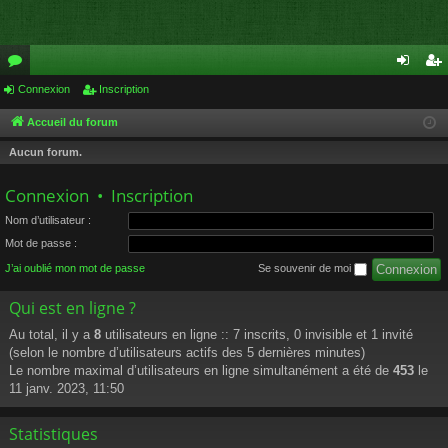
or
Connexion
Inscription
on
ns
u
ne
cri
Accueil du forum
m
xi
pti
Aucun forum.
s
on
on
Connexion
•
Inscription
Nom d’utilisateur :
Mot de passe :
J’ai oublié mon mot de passe
Se souvenir de moi
Qui est en ligne ?
Au total, il y a
8
utilisateurs en ligne :: 7 inscrits, 0 invisible et 1 invité
(selon le nombre d’utilisateurs actifs des 5 dernières minutes)
Le nombre maximal d’utilisateurs en ligne simultanément a été de
453
le
11 janv. 2023, 11:50
Statistiques