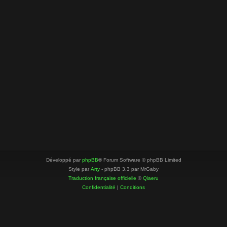
Développé par
phpBB
® Forum Software © phpBB Limited
Style par
Arty
- phpBB 3.3 par MrGaby
Traduction française officielle
©
Qiaeru
Confidentialité
|
Conditions