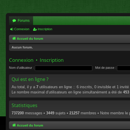
Forums
Connexion
Inscription
Accueil du forum
Aucun forum.
Connexion
•
Inscription
Nom d’utilisateur :
Mot de passe :
Qui est en ligne ?
Au total, il y a
7
utilisateurs en ligne :: 6 inscrits, 0 invisible et 1 invi
Le nombre maximal d’utilisateurs en ligne simultanément a été de
453
Statistiques
737200
messages •
3449
sujets •
21257
membres • Notre membre le p
Accueil du forum