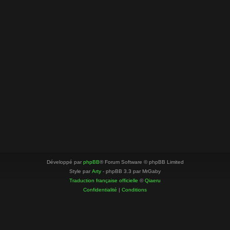
Développé par
phpBB
® Forum Software © phpBB Limited
Style par
Arty
- phpBB 3.3 par MrGaby
Traduction française officielle
©
Qiaeru
Confidentialité
|
Conditions