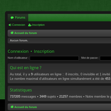
Forums
Connexion
Inscription
Accueil du forum
Aucun forum.
Connexion
•
Inscription
Nom d’utilisateur :
Mot de passe :
Qui est en ligne ?
Au total, il y a
9
utilisateurs en ligne :: 8 inscrits, 0 invisible et 1 invi
Le nombre maximal d’utilisateurs en ligne simultanément a été de
453
Statistiques
737205
messages •
3449
sujets •
21257
membres • Notre membre le p
Accueil du forum