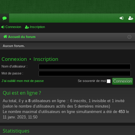
or
Connexion
Inscription
on
ns
u
ne
cri
Accueil du forum
m
xi
pti
Aucun forum.
s
on
on
Connexion
•
Inscription
Nom d’utilisateur :
Mot de passe :
J’ai oublié mon mot de passe
Se souvenir de moi
Qui est en ligne ?
Au total, il y a
8
utilisateurs en ligne :: 6 inscrits, 1 invisible et 1 invité
(selon le nombre d’utilisateurs actifs des 5 dernières minutes)
Le nombre maximal d’utilisateurs en ligne simultanément a été de
453
le
11 janv. 2023, 11:50
Statistiques