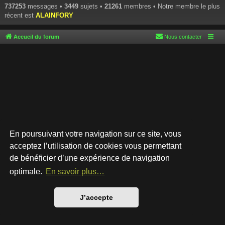
737253
messages •
3449
sujets •
21261
membres • Notre membre le plus
récent est
ALAINFORY
Accueil du forum
Nous contacter
En poursuivant votre navigation sur ce site, vous
acceptez l’utilisation de cookies vous permettant
de bénéficier d’une expérience de navigation
Développé par
phpBB
® Forum Software © phpBB Limited
Style par
Arty
- phpBB 3.3 par MrGaby
optimale.
En savoir plus…
Traduction française officielle
©
Qiaeru
Confidentialité
|
Conditions
J’accepte