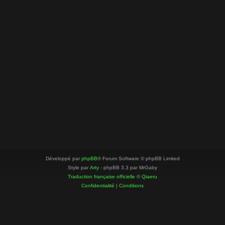
Développé par
phpBB
® Forum Software © phpBB Limited
Style par
Arty
- phpBB 3.3 par MrGaby
Traduction française officielle
©
Qiaeru
Confidentialité
|
Conditions