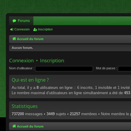
Forums
Connexion
Inscription
Accueil du forum
Aucun forum.
Connexion
•
Inscription
Nom d’utilisateur :
Mot de passe :
Qui est en ligne ?
Au total, il y a
8
utilisateurs en ligne :: 6 inscrits, 1 invisible et 1 invi
Le nombre maximal d’utilisateurs en ligne simultanément a été de
453
Statistiques
737200
messages •
3449
sujets •
21257
membres • Notre membre le p
Accueil du forum