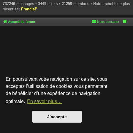
737246
messages •
3449
sujets •
21259
membres • Notre membre le plus
récent est
FrancisP
Accueil du forum
Nous contacter
En poursuivant votre navigation sur ce site, vous
acceptez l’utilisation de cookies vous permettant
de bénéficier d’une expérience de navigation
Développé par
phpBB
® Forum Software © phpBB Limited
Style par
Arty
- phpBB 3.3 par MrGaby
optimale.
En savoir plus…
Traduction française officielle
©
Qiaeru
Confidentialité
|
Conditions
J’accepte