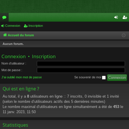
or
Connexion
Inscription
on
ns
u
ne
cri
Accueil du forum
m
xi
pti
Aucun forum.
s
on
on
Connexion
•
Inscription
Nom d’utilisateur :
Mot de passe :
J’ai oublié mon mot de passe
Se souvenir de moi
Qui est en ligne ?
Au total, il y a
8
utilisateurs en ligne :: 7 inscrits, 0 invisible et 1 invité
(selon le nombre d’utilisateurs actifs des 5 dernières minutes)
Le nombre maximal d’utilisateurs en ligne simultanément a été de
453
le
11 janv. 2023, 11:50
Statistiques