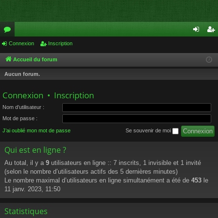
or
Connexion
Inscription
on
ns
u
ne
cri
Accueil du forum
m
xi
pti
Aucun forum.
s
on
on
Connexion
•
Inscription
Nom d’utilisateur :
Mot de passe :
J’ai oublié mon mot de passe
Se souvenir de moi
Qui est en ligne ?
Au total, il y a
9
utilisateurs en ligne :: 7 inscrits, 1 invisible et 1 invité
(selon le nombre d’utilisateurs actifs des 5 dernières minutes)
Le nombre maximal d’utilisateurs en ligne simultanément a été de
453
le
11 janv. 2023, 11:50
Statistiques