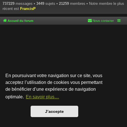
737229
messages •
3449
sujets •
21259
membres • Notre membre le plus
récent est
FrancisP
Accueil du forum
Nous contacter
En poursuivant votre navigation sur ce site, vous
acceptez l’utilisation de cookies vous permettant
de bénéficier d’une expérience de navigation
Développé par
phpBB
® Forum Software © phpBB Limited
Style par
Arty
- phpBB 3.3 par MrGaby
optimale.
En savoir plus…
Traduction française officielle
©
Qiaeru
Confidentialité
|
Conditions
J’accepte