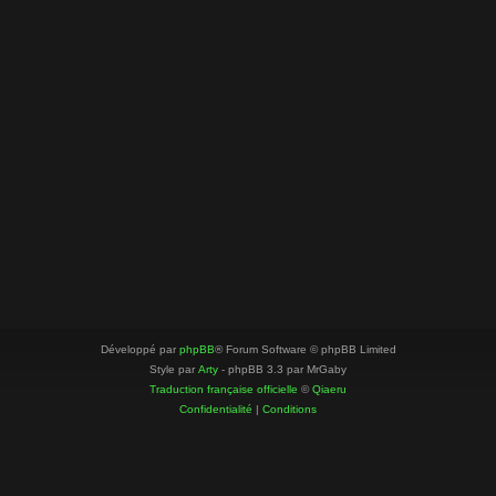
Développé par
phpBB
® Forum Software © phpBB Limited
Style par
Arty
- phpBB 3.3 par MrGaby
Traduction française officielle
©
Qiaeru
Confidentialité
|
Conditions