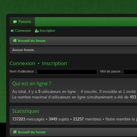
Forums
Connexion
Inscription
Accueil du forum
Aucun forum.
Connexion
•
Inscription
Nom d’utilisateur :
Mot de passe :
Qui est en ligne ?
Au total, il y a
5
utilisateurs en ligne :: 4 inscrits, 0 invisible et 1 invi
Le nombre maximal d’utilisateurs en ligne simultanément a été de
453
Statistiques
737203
messages •
3449
sujets •
21257
membres • Notre membre le p
Accueil du forum