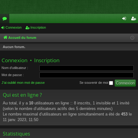
or
Connexion
Inscription
on
ns
u
ne
cri
Accueil du forum
m
xi
pti
Aucun forum.
s
on
on
Connexion
•
Inscription
Nom d’utilisateur :
Mot de passe :
J’ai oublié mon mot de passe
Se souvenir de moi
Qui est en ligne ?
Au total, il y a
10
utilisateurs en ligne :: 8 inscrits, 1 invisible et 1 invité
(selon le nombre d’utilisateurs actifs des 5 dernières minutes)
Le nombre maximal d’utilisateurs en ligne simultanément a été de
453
le
11 janv. 2023, 11:50
Statistiques