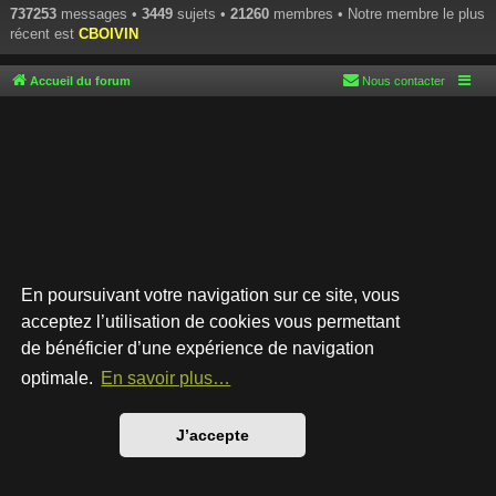
737253
messages •
3449
sujets •
21260
membres • Notre membre le plus
récent est
CBOIVIN
Accueil du forum
Nous contacter
En poursuivant votre navigation sur ce site, vous
acceptez l’utilisation de cookies vous permettant
de bénéficier d’une expérience de navigation
Développé par
phpBB
® Forum Software © phpBB Limited
Style par
Arty
- phpBB 3.3 par MrGaby
optimale.
En savoir plus…
Traduction française officielle
©
Qiaeru
Confidentialité
|
Conditions
J’accepte