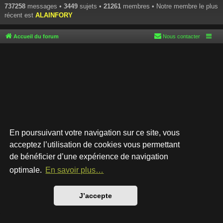
737258
messages •
3449
sujets •
21261
membres • Notre membre le plus
récent est
ALAINFORY
Accueil du forum
Nous contacter
En poursuivant votre navigation sur ce site, vous
acceptez l’utilisation de cookies vous permettant
de bénéficier d’une expérience de navigation
Développé par
phpBB
® Forum Software © phpBB Limited
Style par
Arty
- phpBB 3.3 par MrGaby
optimale.
En savoir plus…
Traduction française officielle
©
Qiaeru
Confidentialité
|
Conditions
J’accepte