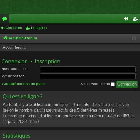
or
Connexion
Inscription
on
ns
u
ne
cri
Accueil du forum
m
xi
pti
Aucun forum.
s
on
on
Connexion
•
Inscription
Nom d’utilisateur :
Mot de passe :
J’ai oublié mon mot de passe
Se souvenir de moi
Qui est en ligne ?
Au total, il y a
5
utilisateurs en ligne :: 4 inscrits, 0 invisible et 1 invité
(selon le nombre d’utilisateurs actifs des 5 dernières minutes)
Le nombre maximal d’utilisateurs en ligne simultanément a été de
453
le
11 janv. 2023, 11:50
Statistiques