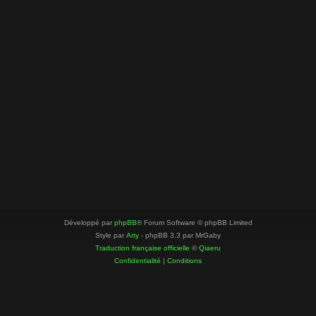
Développé par
phpBB
® Forum Software © phpBB Limited
Style par
Arty
- phpBB 3.3 par MrGaby
Traduction française officielle
©
Qiaeru
Confidentialité
|
Conditions