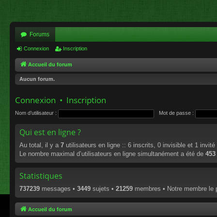
Forums
Connexion
Inscription
Accueil du forum
Aucun forum.
Connexion
•
Inscription
Nom d’utilisateur :
Mot de passe :
Qui est en ligne ?
Au total, il y a
7
utilisateurs en ligne :: 6 inscrits, 0 invisible et 1 invi
Le nombre maximal d’utilisateurs en ligne simultanément a été de
453
Statistiques
737239
messages •
3449
sujets •
21259
membres • Notre membre le p
Accueil du forum