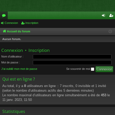
or
Connexion
Inscription
on
ns
u
ne
cri
Accueil du forum
m
xi
pti
Aucun forum.
s
on
on
Connexion
•
Inscription
Nom d’utilisateur :
Mot de passe :
J’ai oublié mon mot de passe
Se souvenir de moi
Qui est en ligne ?
Au total, il y a
8
utilisateurs en ligne :: 7 inscrits, 0 invisible et 1 invité
(selon le nombre d’utilisateurs actifs des 5 dernières minutes)
Le nombre maximal d’utilisateurs en ligne simultanément a été de
453
le
11 janv. 2023, 11:50
Statistiques