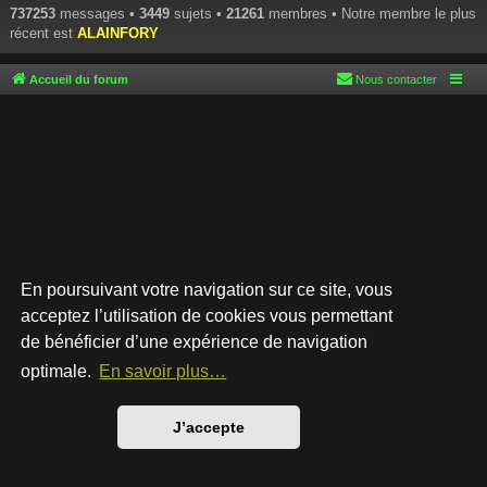
737253
messages •
3449
sujets •
21261
membres • Notre membre le plus
récent est
ALAINFORY
Accueil du forum
Nous contacter
En poursuivant votre navigation sur ce site, vous
acceptez l’utilisation de cookies vous permettant
de bénéficier d’une expérience de navigation
Développé par
phpBB
® Forum Software © phpBB Limited
Style par
Arty
- phpBB 3.3 par MrGaby
optimale.
En savoir plus…
Traduction française officielle
©
Qiaeru
Confidentialité
|
Conditions
J’accepte