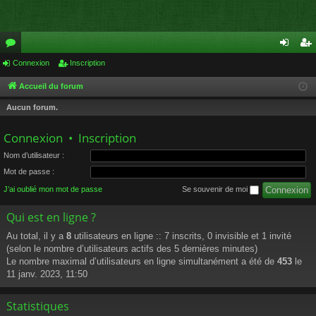
or
Connexion
Inscription
on
ns
u
ne
cri
Accueil du forum
m
xi
pti
Aucun forum.
s
on
on
Connexion
•
Inscription
Nom d’utilisateur :
Mot de passe :
J’ai oublié mon mot de passe
Se souvenir de moi
Qui est en ligne ?
Au total, il y a
8
utilisateurs en ligne :: 7 inscrits, 0 invisible et 1 invité
(selon le nombre d’utilisateurs actifs des 5 dernières minutes)
Le nombre maximal d’utilisateurs en ligne simultanément a été de
453
le
11 janv. 2023, 11:50
Statistiques