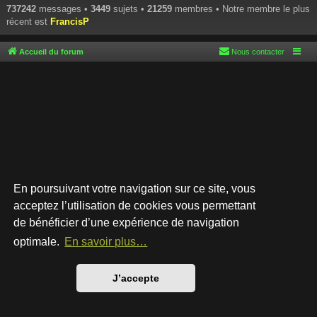
737242
messages •
3449
sujets •
21259
membres • Notre membre le plus
récent est
FrancisP
Accueil du forum
Nous contacter
En poursuivant votre navigation sur ce site, vous
acceptez l’utilisation de cookies vous permettant
de bénéficier d’une expérience de navigation
Développé par
phpBB
® Forum Software © phpBB Limited
Style par
Arty
- phpBB 3.3 par MrGaby
optimale.
En savoir plus…
Traduction française officielle
©
Qiaeru
Confidentialité
|
Conditions
J’accepte