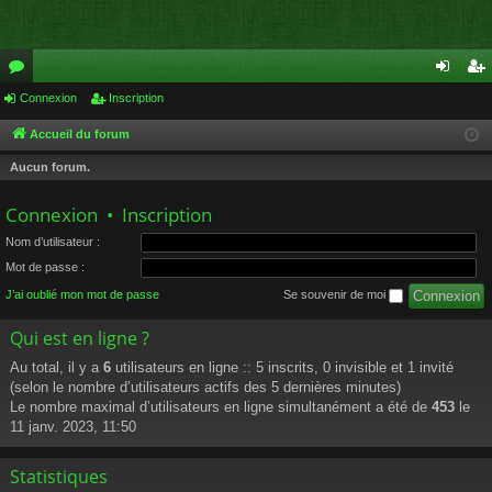
or
Connexion
Inscription
on
ns
u
ne
cri
Accueil du forum
m
xi
pti
Aucun forum.
s
on
on
Connexion
•
Inscription
Nom d’utilisateur :
Mot de passe :
J’ai oublié mon mot de passe
Se souvenir de moi
Qui est en ligne ?
Au total, il y a
6
utilisateurs en ligne :: 5 inscrits, 0 invisible et 1 invité
(selon le nombre d’utilisateurs actifs des 5 dernières minutes)
Le nombre maximal d’utilisateurs en ligne simultanément a été de
453
le
11 janv. 2023, 11:50
Statistiques