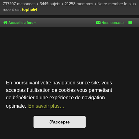
737207
messages •
3449
sujets •
21258
membres • Notre membre le plus
récent est
tophe64
Accueil du forum
Nous contacter
En poursuivant votre navigation sur ce site, vous
acceptez l’utilisation de cookies vous permettant
de bénéficier d’une expérience de navigation
Développé par
phpBB
® Forum Software © phpBB Limited
Style par
Arty
- phpBB 3.3 par MrGaby
optimale.
En savoir plus…
Traduction française officielle
©
Qiaeru
Confidentialité
|
Conditions
J’accepte