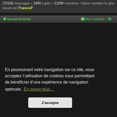
737243
messages •
3449
sujets •
21259
membres • Notre membre le plus
récent est
FrancisP
Accueil du forum
Nous contacter
En poursuivant votre navigation sur ce site, vous
acceptez l’utilisation de cookies vous permettant
de bénéficier d’une expérience de navigation
Développé par
phpBB
® Forum Software © phpBB Limited
Style par
Arty
- phpBB 3.3 par MrGaby
optimale.
En savoir plus…
Traduction française officielle
©
Qiaeru
Confidentialité
|
Conditions
J’accepte