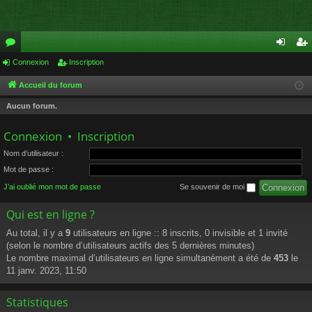
or
Connexion
Inscription
on
ns
u
ne
cri
Accueil du forum
m
xi
pti
Aucun forum.
s
on
on
Connexion
•
Inscription
Nom d’utilisateur :
Mot de passe :
J’ai oublié mon mot de passe
Se souvenir de moi
Qui est en ligne ?
Au total, il y a
9
utilisateurs en ligne :: 8 inscrits, 0 invisible et 1 invité
(selon le nombre d’utilisateurs actifs des 5 dernières minutes)
Le nombre maximal d’utilisateurs en ligne simultanément a été de
453
le
11 janv. 2023, 11:50
Statistiques