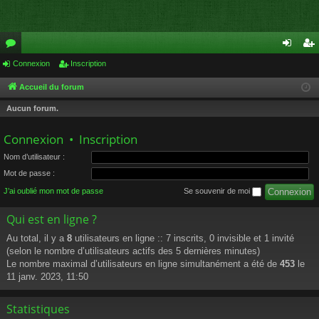
or
Connexion
Inscription
on
ns
u
ne
cri
Accueil du forum
m
xi
pti
Aucun forum.
s
on
on
Connexion
•
Inscription
Nom d’utilisateur :
Mot de passe :
J’ai oublié mon mot de passe
Se souvenir de moi
Qui est en ligne ?
Au total, il y a
8
utilisateurs en ligne :: 7 inscrits, 0 invisible et 1 invité
(selon le nombre d’utilisateurs actifs des 5 dernières minutes)
Le nombre maximal d’utilisateurs en ligne simultanément a été de
453
le
11 janv. 2023, 11:50
Statistiques