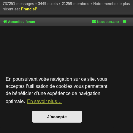
737251
messages •
3449
sujets •
21259
membres • Notre membre le plus
récent est
FrancisP
Accueil du forum
Nous contacter
En poursuivant votre navigation sur ce site, vous
acceptez l’utilisation de cookies vous permettant
de bénéficier d’une expérience de navigation
Développé par
phpBB
® Forum Software © phpBB Limited
Style par
Arty
- phpBB 3.3 par MrGaby
optimale.
En savoir plus…
Traduction française officielle
©
Qiaeru
Confidentialité
|
Conditions
J’accepte