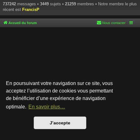
737242
messages •
3449
sujets •
21259
membres • Notre membre le plus
récent est
FrancisP
Accueil du forum
Nous contacter
En poursuivant votre navigation sur ce site, vous
acceptez l’utilisation de cookies vous permettant
de bénéficier d’une expérience de navigation
Développé par
phpBB
® Forum Software © phpBB Limited
Style par
Arty
- phpBB 3.3 par MrGaby
optimale.
En savoir plus…
Traduction française officielle
©
Qiaeru
Confidentialité
|
Conditions
J’accepte