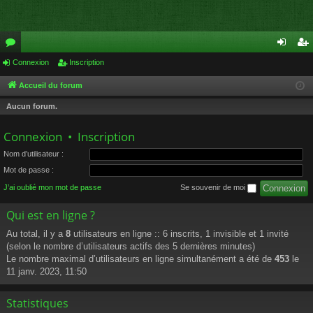
or
Connexion
Inscription
on
ns
u
ne
cri
Accueil du forum
m
xi
pti
Aucun forum.
s
on
on
Connexion
•
Inscription
Nom d’utilisateur :
Mot de passe :
J’ai oublié mon mot de passe
Se souvenir de moi
Qui est en ligne ?
Au total, il y a
8
utilisateurs en ligne :: 6 inscrits, 1 invisible et 1 invité
(selon le nombre d’utilisateurs actifs des 5 dernières minutes)
Le nombre maximal d’utilisateurs en ligne simultanément a été de
453
le
11 janv. 2023, 11:50
Statistiques