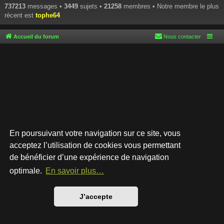
737213
messages •
3449
sujets •
21258
membres • Notre membre le plus
récent est
tophe64
Accueil du forum
Nous contacter
En poursuivant votre navigation sur ce site, vous
acceptez l’utilisation de cookies vous permettant
de bénéficier d’une expérience de navigation
Développé par
phpBB
® Forum Software © phpBB Limited
Style par
Arty
- phpBB 3.3 par MrGaby
optimale.
En savoir plus…
Traduction française officielle
©
Qiaeru
Confidentialité
|
Conditions
J’accepte