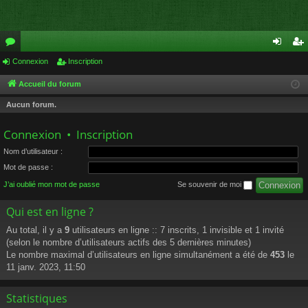
or
Connexion
Inscription
on
ns
u
ne
cri
Accueil du forum
m
xi
pti
Aucun forum.
s
on
on
Connexion
•
Inscription
Nom d’utilisateur :
Mot de passe :
J’ai oublié mon mot de passe
Se souvenir de moi
Qui est en ligne ?
Au total, il y a
9
utilisateurs en ligne :: 7 inscrits, 1 invisible et 1 invité
(selon le nombre d’utilisateurs actifs des 5 dernières minutes)
Le nombre maximal d’utilisateurs en ligne simultanément a été de
453
le
11 janv. 2023, 11:50
Statistiques